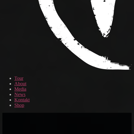
Tour
About
Media
News
Kontakt
Shop