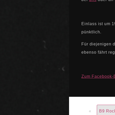
Einlass ist um 1
pünktlich.
Für diejenigen 
ebenso fährt re
Zum Facebook-
«
B9 Roc