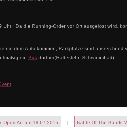
9 Uhr. Da die Running-Order vor Ort ausgelost wird, ko
die mit dem Auto kommen, Parkplätze sind ausreichend 
gelmäßig ein
Bus
dorthin(Haltestelle Schwimmbad)
Event
k-Open Air am 18.07.2015
|
Battle Of The Bands 