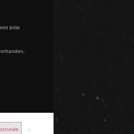
mmt bitte
vorhanden,
Vorrunde
»