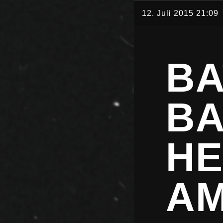
12. Juli 2015 21:09
BA
B
HE
AM