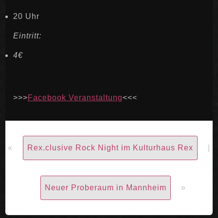
20 Uhr
Eintritt:
4€
>>>
Facebook Veranstaltung
<<<
«
Rex.clusive Rock Night im Kulturhaus Rex
|
Neuer Proberaum in Mannheim
»